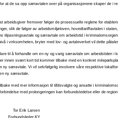
for at de sa opp særavtalen over på organisasjonene skaper de i reali
t arbeidsgiver fremover følger de prosessuelle reglene for etabler
ger, slik de følger av arbeidsmiljøloven, hovedtariffavtalen i staten
tilpasningsavtale og særavtale om arbeidstid i kriminalomsorgen. I 
ivå i virksomheten, bryter med lov- og avtaleverket vil dette påtale
re til å forhandle om en ny og varig særavtale om arbeidstiden i 
ver innen svært kort tid kommer tilbake med en konkret milepælspl
 ny særavtale. Vi vil selvfølgelig involvere våre respektive lokalfor
en ny særavtale.
ake med mer informasjon til tillitsvalgte og ansatte i kriminaloms
forbindelse med prolongeringen kan forbundsledelse eller de regionti
r Erik Larsen
F Forbundsleder KY