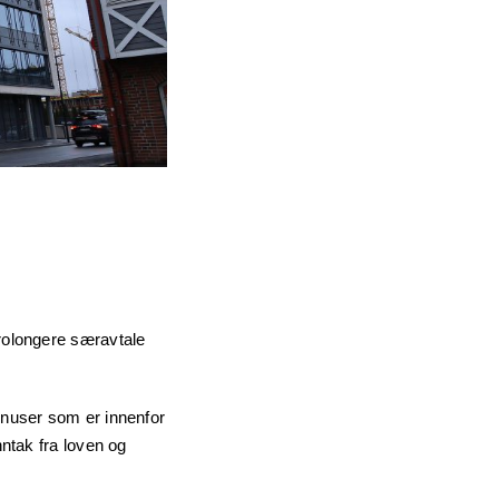
rolongere særavtale
rnuser som er innenfor
nntak fra loven og