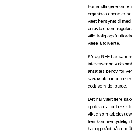
Forhandlingene om en 
organisasjonene er satt
vært hensynet til med
en avtale som regulere
ville trolig også utfo
være å forvente.
KY og NFF har sammen 
interesser og virksomh
ansattes behov for ver
særavtalen innebærer 
godt som det burde.
Det har vært flere sa
opplever at det eksist
viktig som arbeidstid
fremkommer tydelig i f
har opptrådt på en måt