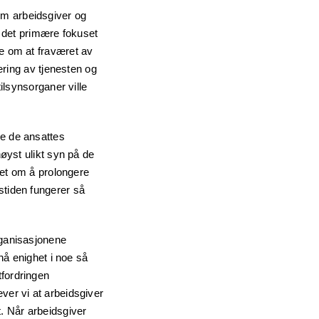
om arbeidsgiver og
ar det primære fokuset
e om at fraværet av
ering av tjenesten og
ilsynsorganer ville
re de ansattes
øyst ulikt syn på de
het om å prolongere
stiden fungerer så
rganisasjonene
nå enighet i noe så
fordringen
ver vi at arbeidsgiver
. Når arbeidsgiver