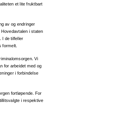
teten et lite fruktbart
ing av og endringer
, Hovedavtalen i staten
de tilfeller
s formelt.
kriminalomsorgen. Vi
an for arbeidet med og
eninger i forbindelse
orgen fortløpende. For
llitsvalgte i respektive