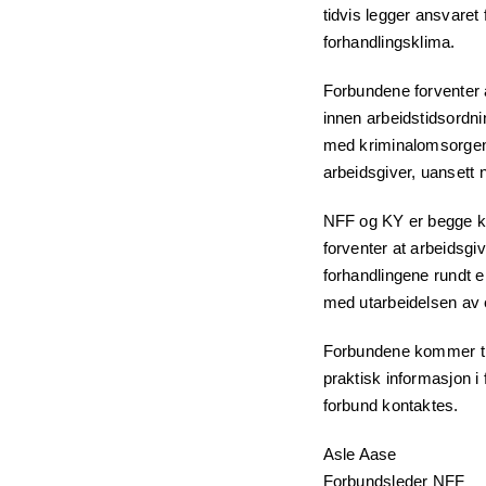
tidvis legger ansvaret 
forhandlingsklima.
Forbundene forventer a
innen arbeidstidsordnin
med kriminalomsorgens 
arbeidsgiver, uansett n
NFF og KY er begge kla
forventer at arbeidsgi
forhandlingene rundt en
med utarbeidelsen av 
Forbundene kommer tilb
praktisk informasjon i 
forbund kontaktes.
Asle Aase To
Forbundsleder NF