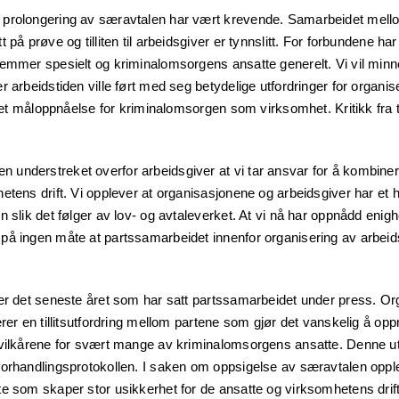
prolongering av særavtalen har vært krevende. Samarbeidet mell
 på prøve og tilliten til arbeidsgiver er tynnslitt. For forbundene h
lemmer spesielt og kriminalomsorgens ansatte generelt. Vi vil minn
r arbeidstiden ville ført med seg betydelige utfordringer for organis
rdret måloppnåelse for kriminalomsorgen som virksomhet. Kritikk fra t
understreket overfor arbeidsgiver at vi tar ansvar for å kombine
etens drift. Vi opplever at organisasjonene og arbeidsgiver har et h
n slik det følger av lov- og avtaleverket. At vi nå har oppnådd enig
på ingen måte at partssamarbeidet innenfor organisering av arbeid
ker det seneste året som har satt partssamarbeidet under press. O
erer en tillitsutfordring mellom partene som gjør det vanskelig å opp
svilkårene for svært mange av kriminalomsorgens ansatte. Denne ut
orhandlingsprotokollen. I saken om oppsigelse av særavtalen opple
e som skaper stor usikkerhet for de ansatte og virksomhetens drift