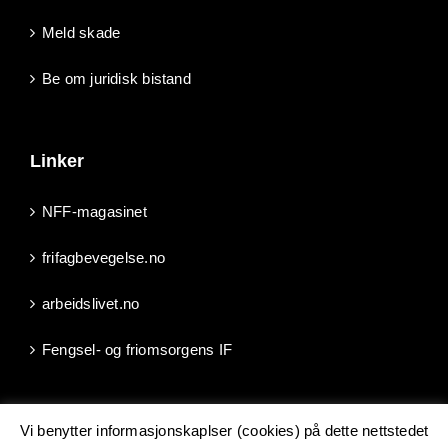
Meld skade
Be om juridisk bistand
Linker
NFF-magasinet
frifagbevegelse.no
arbeidslivet.no
Fengsel- og friomsorgens IF
Vi benytter informasjonskaplser (cookies) på dette nettstedet