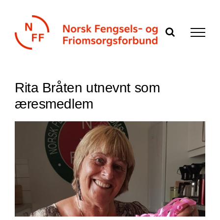
Skip
to
content
Rita Bråten utnevnt som
æresmedlem