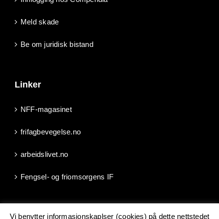
Meld skade
Be om juridisk bistand
Linker
NFF-magasinet
frifagbevegelse.no
arbeidslivet.no
Fengsel- og friomsorgens IF
Vi benytter informasjonskaplser (cookies) på dette nettstedet