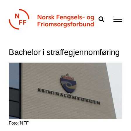
Skip
to
content
Bachelor i straffegjennomføring
Foto: NFF