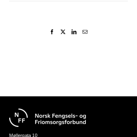
Facebook
X
LinkedIn
Email
Møllergata 10