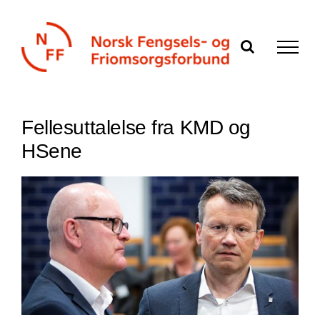
Skip
to
content
Fellesuttalelse fra KMD og
HSene