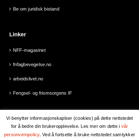
Be om juridisk bistand
Linker
NFF-magasinet
frifagbevegelse.no
arbeidslivet.no
Fengsel- og friomsorgens IF
Vi benytter informasjonskaplser (cookies) på dette nettstedet
for å bedre din brukeropplevelse. Les mer om dette i
vår
Copyright 2024 Norsk Fengsels- og Friomsorgsforbund | Epost:
personvernpolicy
. Ved å fortsette å bruke nettstedet samtykker
post@fengselogfriomsorg.no
| Les om vår
behandling av