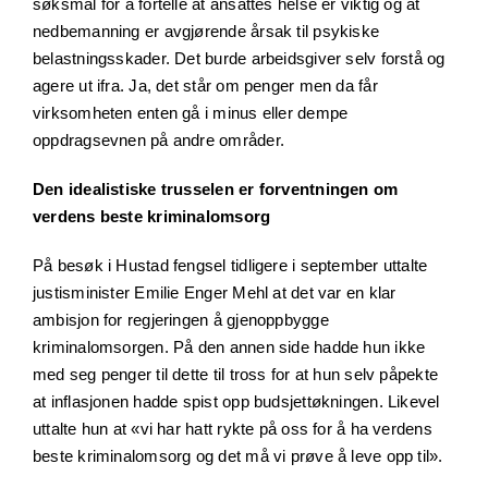
søksmål for å fortelle at ansattes helse er viktig og at
nedbemanning er avgjørende årsak til psykiske
belastningsskader. Det burde arbeidsgiver selv forstå og
agere ut ifra. Ja, det står om penger men da får
virksomheten enten gå i minus eller dempe
oppdragsevnen på andre områder.
Den idealistiske trusselen er forventningen om
verdens beste kriminalomsorg
På besøk i Hustad fengsel tidligere i september uttalte
justisminister Emilie Enger Mehl at det var en klar
ambisjon for regjeringen å gjenoppbygge
kriminalomsorgen. På den annen side hadde hun ikke
med seg penger til dette til tross for at hun selv påpekte
at inflasjonen hadde spist opp budsjettøkningen. Likevel
uttalte hun at «vi har hatt rykte på oss for å ha verdens
beste kriminalomsorg og det må vi prøve å leve opp til».