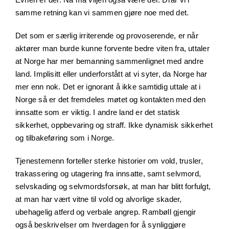
samme retning kan vi sammen gjøre noe med det.
Det som er særlig irriterende og provoserende, er når
aktører man burde kunne forvente bedre viten fra, uttaler
at Norge har mer bemanning sammenlignet med andre
land. Implisitt eller underforstått at vi syter, da Norge har
mer enn nok. Det er ignorant å ikke samtidig uttale at i
Norge så er det fremdeles møtet og kontakten med den
innsatte som er viktig. I andre land er det statisk
sikkerhet, oppbevaring og straff. Ikke dynamisk sikkerhet
og tilbakeføring som i Norge.
Tjenestemenn forteller sterke historier om vold, trusler,
trakassering og utagering fra innsatte, samt selvmord,
selvskading og selvmordsforsøk, at man har blitt forfulgt,
at man har vært vitne til vold og alvorlige skader,
ubehagelig atferd og verbale angrep. Rambøll gjengir
også beskrivelser om hverdagen for å synliggjøre