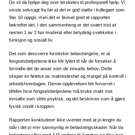
De vil da hjelpe deg over terskelen til profesjonell hjelp. Vi
visste selvsagt fra før at det er god støtte i kollegaer som
9av 10 oppgir, men det er likevel greit at rapporten
bekrefter det. I den sammenheng er det svært trist at
nesten 1 av 2 har moderat eller betydelig svekkelse i
funksjon og sosialt liv.
Det som dessverre forsterker belastningene, er at
fengselsbetjentene ikke blir lyttet til når de forsøker å
formidle det de anser som de innsatts behov. Dette
skaper en følelse av maktesløshet og mangel på kontroll i
arbeidshverdagen. Denne opplevelsen blir forverret i
tilfeller hvor fengselsbetjentene må bruke makt mot
innsatte som sliter psykisk, og det beskrives som å gjøre
fysisk vondt i kroppen.
Rapporten konkluderer ikke uventet med at jo lengre du
står i det jo mer sannsynlig er belastningsskader. Når da
betjentene sliter med å få endene til å møtes og ikke kan