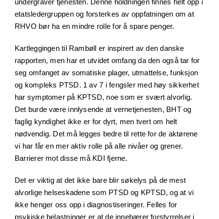
undergraver tjenesten. Denne holdningen finnes helt opp i
etatsledergruppen og forsterkes av oppfatningen om at
RHVO bør ha en mindre rolle for å spare penger.
Kartleggingen til Rambøll er inspirert av den danske
rapporten, men har et utvidet omfang da den også tar for
seg omfanget av somatiske plager, utmattelse, funksjon
og kompleks PTSD. 1 av 7 i fengsler med høy sikkerhet
har symptomer på KPTSD, noe som er svært alvorlig.
Det burde være innlysende at vernetjenesten, BHT og
faglig kyndighet ikke er for dyrt, men tvert om helt
nødvendig. Det må legges bedre til rette for de aktørene
vi har får en mer aktiv rolle på alle nivåer og grener.
Barrierer mot disse må KDI fjerne.
Det er viktig at det ikke bare blir søkelys på de mest
alvorlige helseskadene som PTSD og KPTSD, og at vi
ikke henger oss opp i diagnostiseringer. Felles for
psykiske belastninger er at de innebærer forstyrrelser i