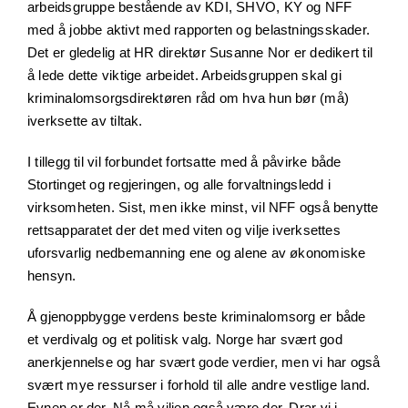
arbeidsgruppe bestående av KDI, SHVO, KY og NFF
med å jobbe aktivt med rapporten og belastningsskader.
Det er gledelig at HR direktør Susanne Nor er dedikert til
å lede dette viktige arbeidet. Arbeidsgruppen skal gi
kriminalomsorgsdirektøren råd om hva hun bør (må)
iverksette av tiltak.
I tillegg til vil forbundet fortsatte med å påvirke både
Stortinget og regjeringen, og alle forvaltningsledd i
virksomheten. Sist, men ikke minst, vil NFF også benytte
rettsapparatet der det med viten og vilje iverksettes
uforsvarlig nedbemanning ene og alene av økonomiske
hensyn.
Å gjenoppbygge verdens beste kriminalomsorg er både
et verdivalg og et politisk valg. Norge har svært god
anerkjennelse og har svært gode verdier, men vi har også
svært mye ressurser i forhold til alle andre vestlige land.
Evnen er der. Nå må viljen også være der. Drar vi i