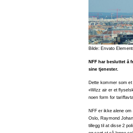
Bilde: Envato Elemen
NFF har besluttet å f
sine tjenester.
Dette kommer som et re
«Wizz air er et flysels
noen form for tariffavt
NFF er ikke alene om 
Oslo, Raymond Johansen
tillegg til at disse 2 
og sagt at så lenge s