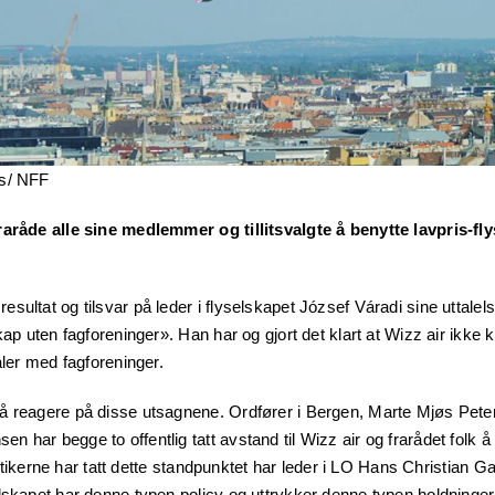
ts/ NFF
raråde alle sine medlemmer og tillitsvalgte å benytte lavpris-fl
sultat og tilsvar på leder i flyselskapet József Váradi sine uttalels
kap uten fagforeninger». Han har og gjort det klart at Wizz air ikke k
aler med fagforeninger.
å reagere på disse utsagnene. Ordfører i Bergen, Marte Mjøs Pete
 har begge to offentlig tatt avstand til Wizz air og frarådet folk å
politikerne har tatt dette standpunktet har leder i LO Hans Christian G
elskapet har denne typen policy og uttrykker denne typen holdning