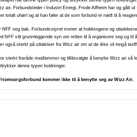
zz air. Forbundsleder i Industri Energi, Frode Alfheim har og gått ut 
r totalt uhørt og at han føler at de som forbund er nødt til å reager
r NFF seg bak. Forbundsstyret mener at holdningene og uttalelsene
med NFF sitt grunnleggende syn om retten til å organisere seg og til 
 også sterkt på uttalelser fra Wizz air om at de ikke vil inngå tariff
for sterkt fraråde medlemmer og tillitsvalgte å benytte Wizz air så 
ttrykker denne typen holdninger.
riomsorgsforbund kommer ikke til å benytte seg av Wizz Air.