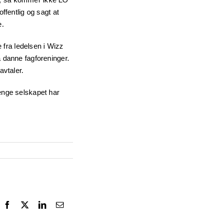
offentlig og sagt at
e.
 fra ledelsen i Wizz
å danne fagforeninger.
avtaler.
lenge selskapet har
Facebook
X
LinkedIn
Email