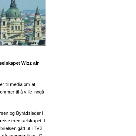
yselskapet Wizz air
er til media om at
ommer til å ville inngå
rsen og Byrådsleder i
 reise med selskapet. I
abrielsen gått ut i TV2
er, så kommer ikke LO