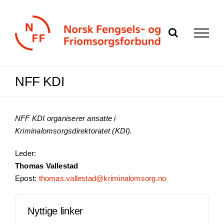
Skip
to
content
NFF KDI
NFF KDI organiserer ansatte i
Kriminalomsorgsdirektoratet (KDI).
Leder:
Thomas Vallestad
Epost:
thomas.vallestad@kriminalomsorg.no
Nyttige linker