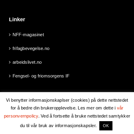
Linker
NFF-magasinet
frifagbevegelse.no
arbeidslivet.no
Fengsel- og friomsorgens IF
Vi benytter informasjonskaplser (cookies) på dette nettstedet
for å bedre din brukeropplevelse. Les mer om dette i
vår
Copyright 2024 Norsk Fengsels- og Friomsorgsforbund | Epost:
personvernpolicy
. Ved å fortsette å bruke nettstedet samtykker
post@fengselogfriomsorg.no
| Les om vår
behandling av
du til vår bruk av informasjonskapsler.
OK
personopplysninger
| Levert av
LO Media