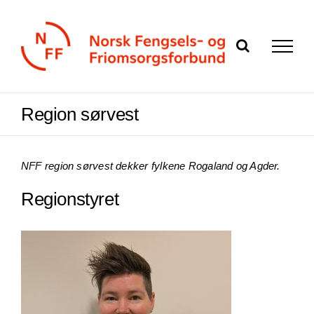
Skip
to
content
Region sørvest
NFF region sørvest dekker fylkene Rogaland og Agder.
Regionstyret