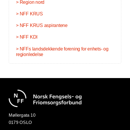
> Region nord
> NFF KRUS
> NFF KRUS aspirantene
> NFF KDI
> NFFs landsdekkende forening for enhets- og
regionledelse
Møllergata 10
0179 OSLO